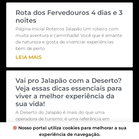
Rota dos Fervedouros 4 dias e 3
noites
Página Inicial Roteiros Jalapão Um roteiro com
muita aventura e caminhada! Você que é amante
da natureza e gosta de vivenciar experiências
bem de perto
LEIA MAIS
Vai pro Jalapão com a Deserto?
Veja essas dicas essenciais para
viver a melhor experiência da
sua vida!
A Deserto do Jalapão é mais do que uma
operadora de turismo: é uma referência em
excelência, hospitalidade e cuidado com cada
Nosso portal utiliza cookies para melhorar a sua
viajante. Não à
experiência de navegação.