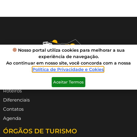
Nosso portal utiliza cookies para melhorar a sua
experiência de navegação.
Ao continuar em nosso site, você concorda com a nossa
Política de Privacidade e Cokies
.
VIVA SUA AVENTURA
Aceitar Termos
Roteiros
Diferenciais
Contatos
Agenda
ÓRGÃOS DE TURISMO