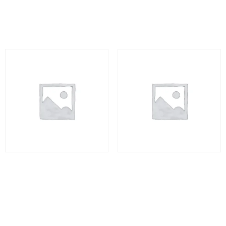
Adicionar ao carrinho
Adicionar ao carrinho
Jalapão Caminho das
Jalapão Caminho das
Águas I – 6 dias
Águas I – 6 dias
R$
4.160,00
R$
4.160,00
Leia mais
Adicionar ao carrinho