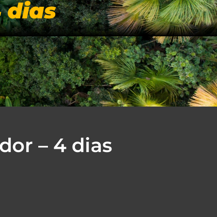
 dias
IAIS
BLOG
NOSSA LOJA
CONTATO
or – 4 dias