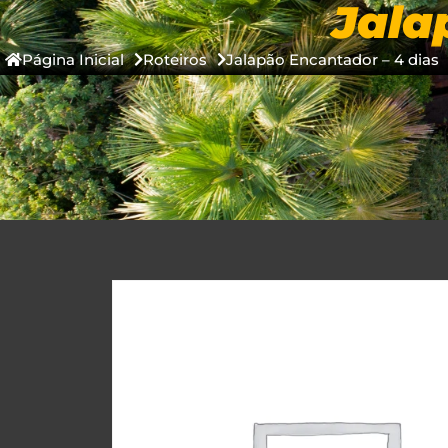
Jala
COMPRAR ON
Página Inicial
Roteiros
Jalapão Encantador – 4 dias