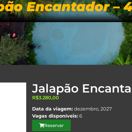
pão Encantador – 4
LINE
INÍCIO
ROTEIROS
DIFERENC
Jalapão Encantad
R$
3.280,00
Data da viagem:
dezembro, 2027
Vagas disponíveis:
6
Reservar