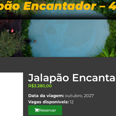
pão Encantador – 4
LINE
INÍCIO
ROTEIROS
DIFERENC
Jalapão Encantad
R$
3.280,00
Data da viagem:
outubro, 2027
Vagas disponíveis:
12
Reservar