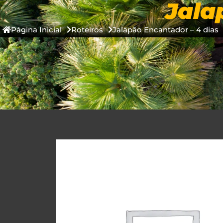
Jala
COMPRAR ON
Página Inicial
Roteiros
Jalapão Encantador – 4 dias