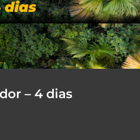
 dias
IAIS
BLOG
NOSSA LOJA
CONTATO
or – 4 dias