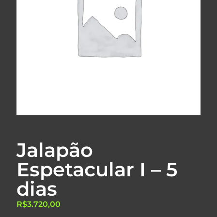
Jalapão
Espetacular I – 5
dias
R$
3.720,00