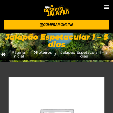
COMPRAR ONLINE
Jalapão Espetacular I – 5
dias
Página
Roteiros
Jalapão Espetacular I – 5
Inicial
dias