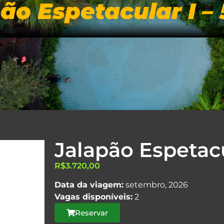
ão Espetacular I – 
LINE
INÍCIO
ROTEIROS
DIFERENC
Jalapão Espetacul
R$
3.720,00
Data da viagem:
setembro, 2026
Vagas disponíveis:
2
Reservar