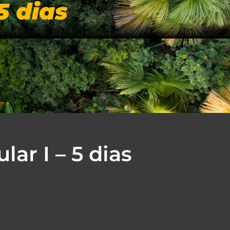
5 dias
IAIS
BLOG
NOSSA LOJA
CONTATO
ar I – 5 dias