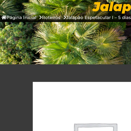
Jalap
COMPRAR ON
Página Inicial
Roteiros
Jalapão Espetacular I – 5 dias