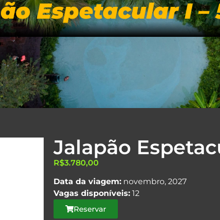
ão Espetacular I – 
LINE
INÍCIO
ROTEIROS
DIFERENC
Jalapão Espetacul
R$
3.780,00
Data da viagem:
novembro, 2027
Vagas disponíveis:
12
Reservar