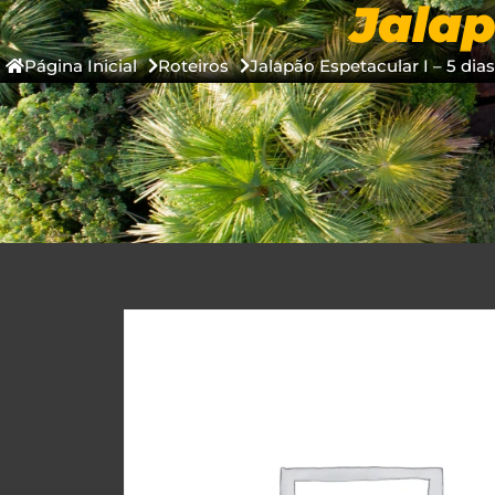
Jalap
COMPRAR ON
Página Inicial
Roteiros
Jalapão Espetacular I – 5 dias