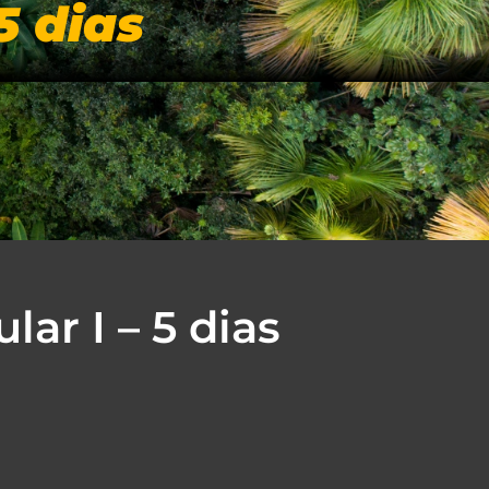
5 dias
IAIS
BLOG
NOSSA LOJA
CONTATO
ar I – 5 dias