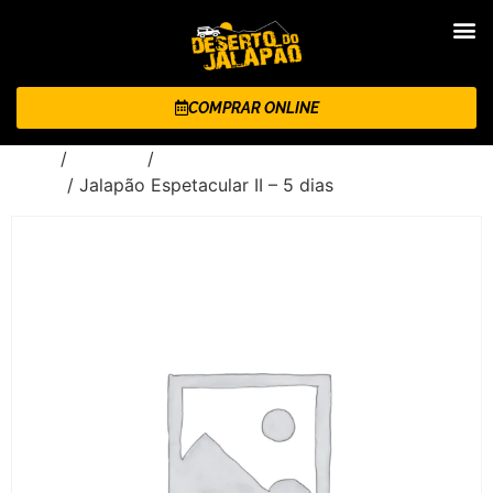
COMPRAR ONLINE
Início
/
Roteiros
/
Jalapão Espetacular - 5 dias e 4
noites
/ Jalapão Espetacular II – 5 dias