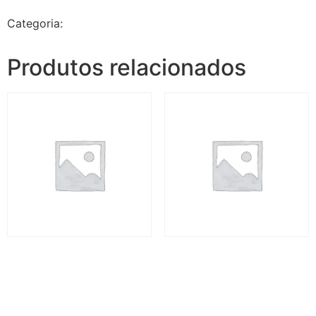
Categoria:
Jalapão Espetacular - 5 dias e 4 noites
Produtos relacionados
Jalapão Espetacular II – 5
Jalapão Espetacular II – 5
dias
dias
R$
3.720,00
R$
3.720,00