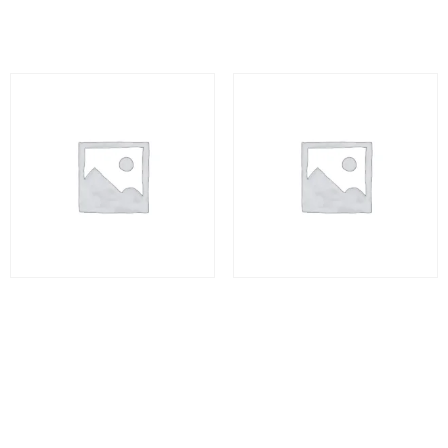
Adicionar ao carrinho
Leia mais
Jalapão Espetacular II – 5
Jalapão Espetacular II – 5
dias
dias
R$
3.720,00
R$
3.720,00
Adicionar ao carrinho
Adicionar ao carrinho