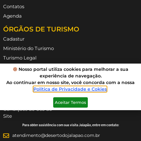
Contatos
Agenda
ÓRGÃOS DE TURISMO
Cadastur
Ministério do Turismo
Turismo Legal
ABAV TO
Nosso portal utiliza cookies para melhorar a sua
experiência de navegação.
ATTR
Ao continuar em nosso site, você concorda com a nossa
INFORMAÇÕES
Política de Privacidade e Cokies
.
Política de Privacidade
Aceitar Termos
Condições de Uso do
Site
Para obter assistência com sua visita Jalapão, entre em contato:
atendimento@desertodojalapao.com.br