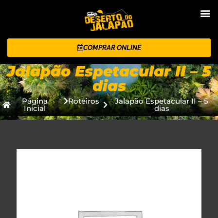
COMPRAR ONLINE
Jalapão Espetacular II – 5
dias
Página
Roteiros
Jalapão Espetacular II – 5
Inicial
dias