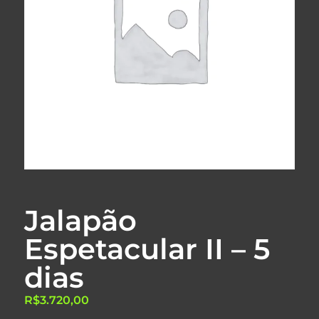
Jalapão
Espetacular II – 5
dias
R$
3.720,00