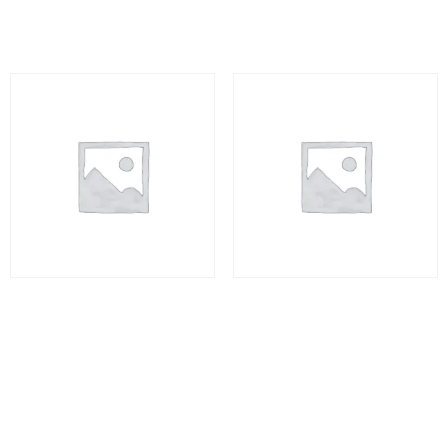
Adicionar ao carrinho
Adicionar ao carrinho
Jalapão Espetacular II – 5
Jalapão Espetacular II – 5
dias
dias
R$
3.720,00
R$
3.720,00
Leia mais
Adicionar ao carrinho