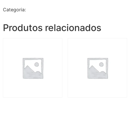
Categoria:
Jalapão Espetacular - 5 dias e 4 noites
Produtos relacionados
Jalapão Espetacular II – 5
Jalapão Espetacular II – 5
dias
dias
R$
3.720,00
R$
3.720,00