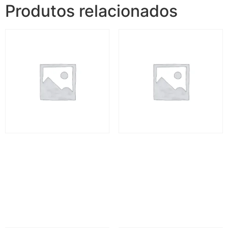
Produtos relacionados
Jalapão Espetacular II – 5
Jalapão Espetacular II – 5
dias
dias
R$
3.720,00
R$
3.720,00
Adicionar ao carrinho
Leia mais