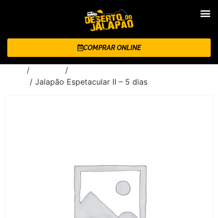
COMPRAR ONLINE
Início
/
Roteiros
/
Jalapão Espetacular - 5 dias e 4
noites
/ Jalapão Espetacular II – 5 dias