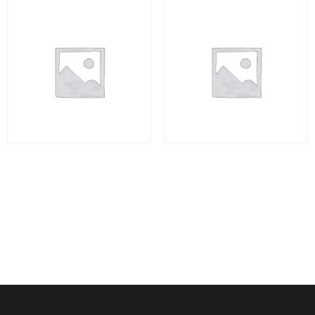
Jalapão Espetacular II – 5
Jalapão Espetacular II – 5
dias
dias
R$
3.720,00
R$
3.720,00
Leia mais
Adicionar ao carrinho