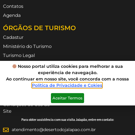
Contatos
Agenda
ÓRGÃOS DE TURISMO
Cadastur
Ministério do Turismo
Turismo Legal
ABAV TO
Nosso portal utiliza cookies para melhorar a sua
experiência de navegação.
ATTR
Ao continuar em nosso site, você concorda com a nossa
INFORMAÇÕES
Política de Privacidade e Cokies
.
Política de Privacidade
Aceitar Termos
Condições de Uso do
Site
Para obter assistência com sua visita Jalapão, entre em contato:
atendimento@desertodojalapao.com.br