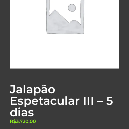
Jalapão
Espetacular III – 5
dias
R$
3.720,00