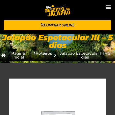
COMPRAR ONLINE
Jalapão Espetacular III – 5
dias
Página
Roteiros
Jalapão Espetacular III – 5
Inicial
dias