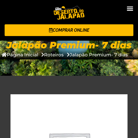
COMPRAR ONLINE
Jalapão Premium- 7 dias
Página Inicial
Roteiros
Jalapão Premium- 7 dias