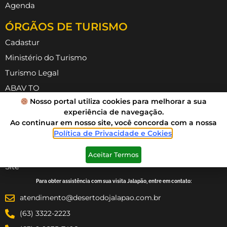
Agenda
ÓRGÃOS DE TURISMO
Cadastur
Ministério do Turismo
Turismo Legal
ABAV TO
Nosso portal utiliza cookies para melhorar a sua
ATTR
experiência de navegação.
Ao continuar em nosso site, você concorda com a nossa
INFORMAÇÕES
Política de Privacidade e Cokies
.
Política de Privacidade
Aceitar Termos
Condições de Uso do
Site
Para obter assistência com sua visita Jalapão, entre em contato:
atendimento@desertodojalapao.com.br
(63) 3322-2223