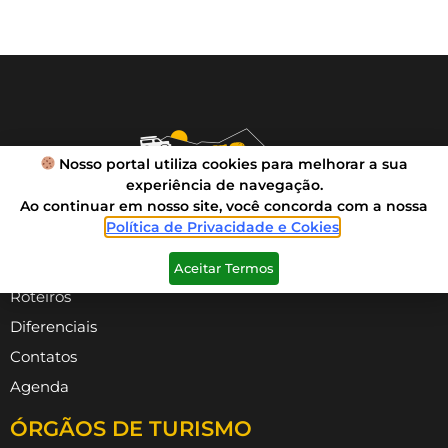
Nosso portal utiliza cookies para melhorar a sua
experiência de navegação.
Ao continuar em nosso site, você concorda com a nossa
Política de Privacidade e Cokies
.
VIVA SUA AVENTURA
Aceitar Termos
Roteiros
Diferenciais
Contatos
Agenda
ÓRGÃOS DE TURISMO