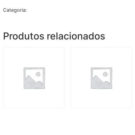
Categoria:
Jalapão Rota dos Fervedouros - 4 dias e 3
noites
Produtos relacionados
Jalapão Rota dos
Jalapão Rotas dos
Fervedouros – 4 dias
Fervedouros – 4 dias
R$
3.280,00
R$
3.280,00