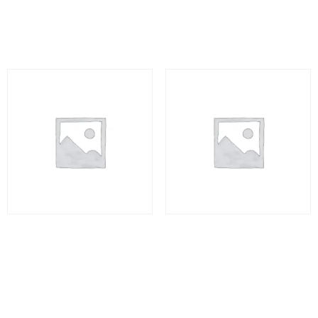
Adicionar ao carrinho
Adicionar ao carrinho
Jalapão Rota dos
Jalapão Rotas dos
Fervedouros – 4 dias
Fervedouros – 4 dias
R$
3.280,00
R$
3.280,00
Adicionar ao carrinho
Adicionar ao carrinho