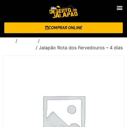
COMPRAR ONLINE
Início
/
Roteiros
/
Jalapão Rota dos Fervedouros - 4
dias e 3 noites
/ Jalapão Rota dos Fervedouros – 4 dias