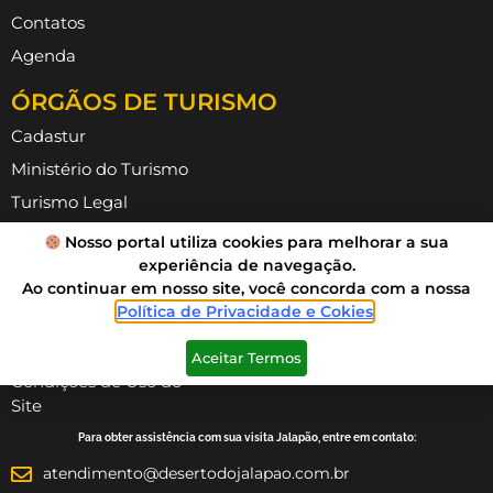
Contatos
Agenda
ÓRGÃOS DE TURISMO
Cadastur
Ministério do Turismo
Turismo Legal
ABAV TO
Nosso portal utiliza cookies para melhorar a sua
experiência de navegação.
ATTR
Ao continuar em nosso site, você concorda com a nossa
INFORMAÇÕES
Política de Privacidade e Cokies
.
Política de Privacidade
Aceitar Termos
Condições de Uso do
Site
Para obter assistência com sua visita Jalapão, entre em contato:
atendimento@desertodojalapao.com.br