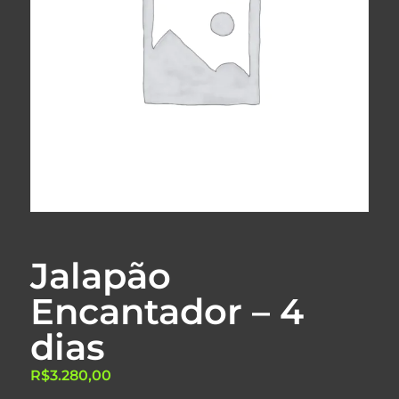
Jalapão
Encantador – 4
dias
R$
3.280,00