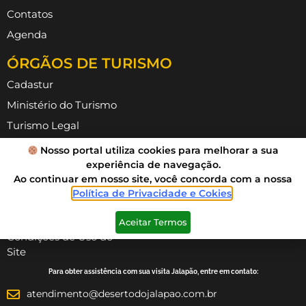
Contatos
Agenda
ÓRGÃOS DE TURISMO
Cadastur
Ministério do Turismo
Turismo Legal
ABAV TO
Nosso portal utiliza cookies para melhorar a sua
experiência de navegação.
ATTR
Ao continuar em nosso site, você concorda com a nossa
INFORMAÇÕES
Política de Privacidade e Cokies
.
Política de Privacidade
Aceitar Termos
Condições de Uso do
Site
Para obter assistência com sua visita Jalapão, entre em contato:
atendimento@desertodojalapao.com.br