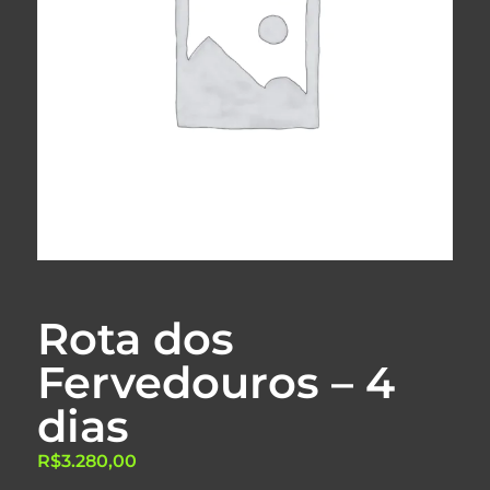
Rota dos
Fervedouros – 4
dias
R$
3.280,00