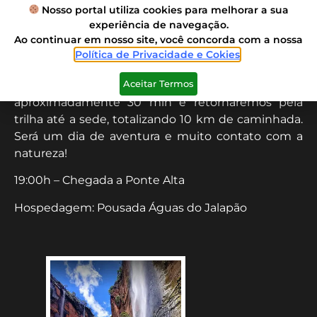
11:30h – faremos a visita no Mirante do Cânion e
Nosso portal utiliza cookies para melhorar a sua
retornaremos a sede para nosso almoço.
experiência de navegação.
Ao continuar em nosso site, você concorda com a nossa
13:30h – seguiremos por uma trilha que nos levará
Política de Privacidade e Cokies
.
a Cidade das Pedras e no final a linda Cachoeira dos
Aceitar Termos
Pelados. Neste local faremos nosso banho por
aproximadamente 30 min e retornaremos pela
trilha até a sede, totalizando 10 km de caminhada.
Será um dia de aventura e muito contato com a
natureza!
19:00h – Chegada a Ponte Alta
Hospedagem: Pousada Águas do Jalapão