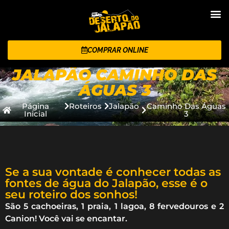
COMPRAR ONLINE
JALAPÃO CAMINHO DAS
ÁGUAS 3
Página
Roteiros
Jalapão
Caminho Das Águas
Inicial
3
Se a sua vontade é conhecer todas as
fontes de água do Jalapão, esse é o
seu roteiro dos sonhos!
São 5 cachoeiras, 1 praia, 1 lagoa, 8 fervedouros e 2
Canion! Você vai se encantar.