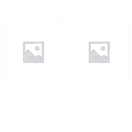
Adicionar ao carrinho
Adicionar ao carrinho
Jalapão Espetacular I – 5
Jalapão Espetacular II – 5
dias
dias
R$
3.720,00
R$
3.720,00
Leia mais
Adicionar ao carrinho