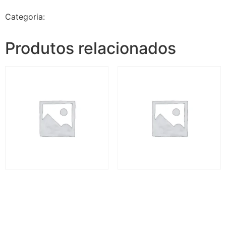
Categoria:
Jalapão Espetacular - 5 dias e 4 noites
Produtos relacionados
Jalapão Espetacular II – 5
Jalapão Espetacular II – 5
dias
dias
R$
3.720,00
R$
3.720,00