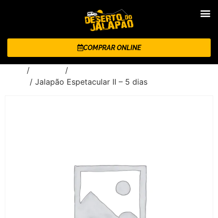
COMPRAR ONLINE
Início
/
Roteiros
/
Jalapão Espetacular - 5 dias e 4
noites
/ Jalapão Espetacular II – 5 dias